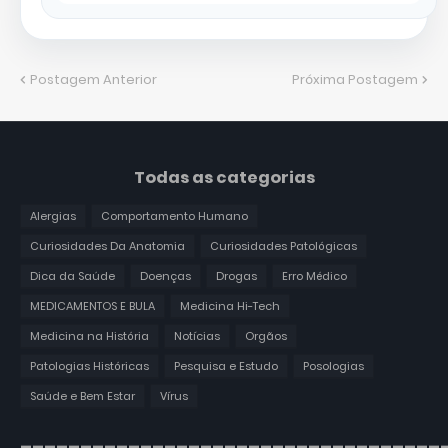
Postagem Anterior
Próxima Postagem
Todas as categorias
Alergias
Comportamento Humano
Curiosidades Da Anatomia
Curiosidades Patológicas
Dica da Saúde
Doenças
Drogas
Erro Médico
MEDICAMENTOS E BULA
Medicina Hi-Tech
Medicina na História
Notícias
Orgãos
Patologias Históricas
Pesquisa e Estudo
Posologias
Saúde e Bem Estar
Vírus
___________________________________