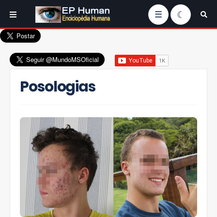
☰
Posologias