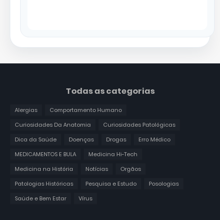
Todas as categorias
Alergias
Comportamento Humano
Curiosidades Da Anatomia
Curiosidades Patológicas
Dica da Saúde
Doenças
Drogas
Erro Médico
MEDICAMENTOS E BULA
Medicina Hi-Tech
Medicina na História
Notícias
Orgãos
Patologias Históricas
Pesquisa e Estudo
Posologias
Saúde e Bem Estar
Vírus
___________________________________