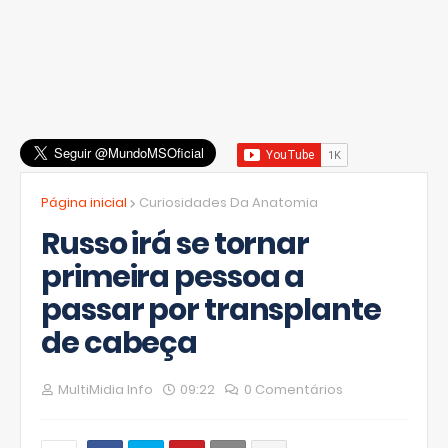
Página inicial
Curiosidades Da Anatomia
Russo irá se tornar
primeira pessoa a
passar por transplante
de cabeça
MultiMidia Info
09:22
0 Comentários