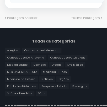
Postagem Anterior
Próxima Postagem
Todas as categorias
Alergias
Comportamento Humano
Curiosidades Da Anatomia
Curiosidades Patológicas
Dica da Saúde
Doenças
Drogas
Erro Médico
MEDICAMENTOS E BULA
Medicina Hi-Tech
Medicina na História
Notícias
Orgãos
Patologias Históricas
Pesquisa e Estudo
Posologias
Saúde e Bem Estar
Vírus
___________________________________