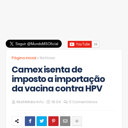
Página inicial
Notícias
Camex isenta de
imposto a importação
da vacina contra HPV
MultiMidia Info
18:04
0 Comentários