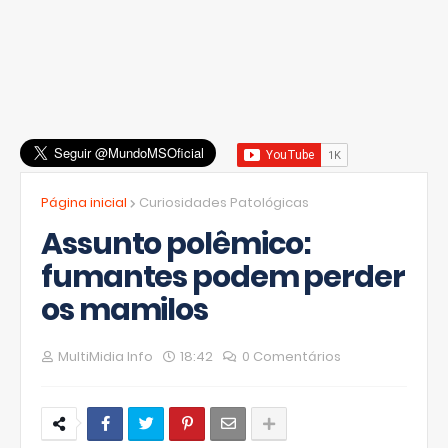
Página inicial
Curiosidades Patológicas
Assunto polêmico:
fumantes podem perder
os mamilos
MultiMidia Info
18:42
0 Comentários