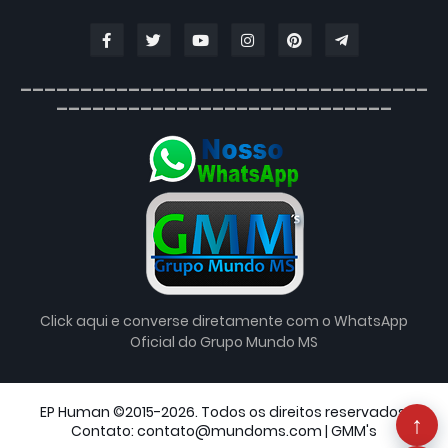
__________________________________
____________________________
Click aqui e converse diretamente com o WhatsApp
Oficial do Grupo Mundo MS
EP Human ©2015-2026. Todos os direitos reservados.
↑
Contato: contato@mundoms.com |
GMM's