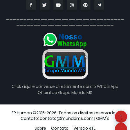
__________________________________
____________________________
Click aqui e converse diretamente com o WhatsApp
Oficial do Grupo Mundo MS
EP Human ©2015-2026. Todos os direitos reservados.
↑
Contato: contato@mundoms.com |
GMM's
↓
Sobre
Contato
Versão RTL