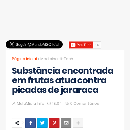
Página inicial
Medicina Hi-Tech
Substância encontrada
em frutas atua contra
picadas de jararaca
MultiMidia Info
18:04
0 Comentários