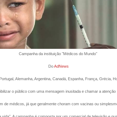
Campanha da instituição "Médicos do Mundo"
Do
AdNews
Portugal, Alemanha, Argentina, Canadá, Espanha, França, Grécia,
sibilizar o público com uma mensagem inusitada e chamar a atenção
m de médicos, já que geralmente choram com vacinas ou simplesme
 vida". A campanha é composta por um comercial de televisão e quat