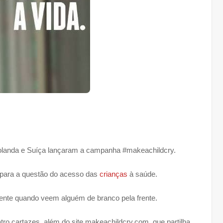
 Holanda e Suíça lançaram a campanha #makeachildcry.
 para a questão do acesso das
crianças
à saúde.
nte quando veem alguém de branco pela frente.
ro cartazes, além do site makeachildcry.com, que partilha