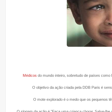
Médicos
do mundo inteiro, sobretudo de países como 
O objetivo da ação criada pela DDB Paris é sen
O mote explorado é o medo que os pequenos tê
O slogam da ação é "Faça uma criança chorar. Salve-lhe a