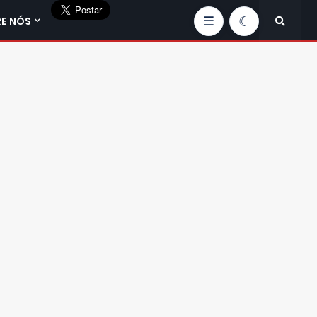
E NÓS
☰