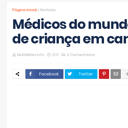
Página inicial
Notícias
Médicos do mund
de criança em c
MultiMidia Info
21:11
0 Comentários
Facebook
Twitter