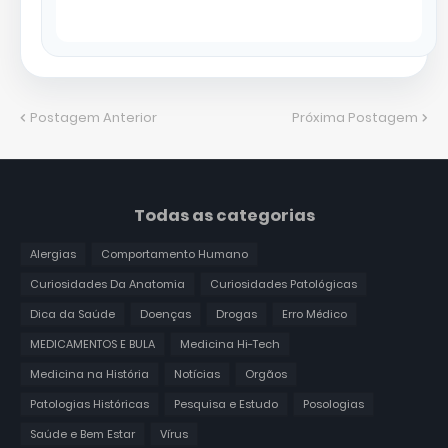
Postagem Anterior
Próxima Postagem
Todas as categorias
Alergias
Comportamento Humano
Curiosidades Da Anatomia
Curiosidades Patológicas
Dica da Saúde
Doenças
Drogas
Erro Médico
MEDICAMENTOS E BULA
Medicina Hi-Tech
Medicina na História
Notícias
Orgãos
Patologias Históricas
Pesquisa e Estudo
Posologias
Saúde e Bem Estar
Vírus