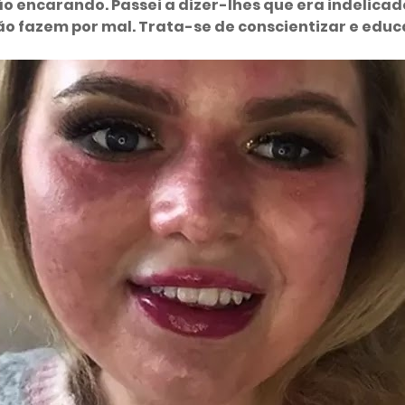
ão encarando. Passei a dizer-lhes que era indelica
o fazem por mal. Trata-se de conscientizar e educa