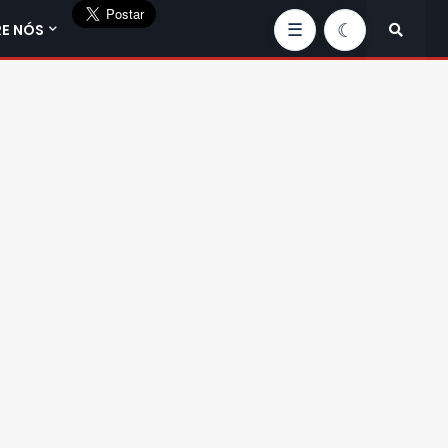
E NÓS
☰