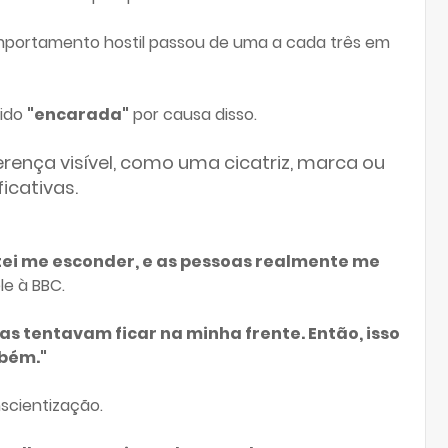
mportamento hostil passou de uma a cada três em
sido
"encarada"
por causa disso.
rença visível, como uma cicatriz, marca ou
icativas.
ei me esconder, e as pessoas realmente me
ele à BBC.
 tentavam ficar na minha frente. Então, isso
bém."
nscientização.