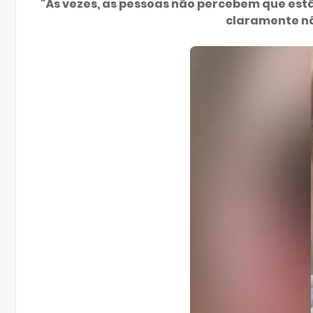
"Às vezes, as pessoas não percebem que est
claramente nã