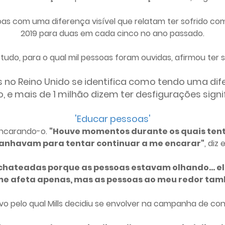
as com uma diferença visível que relatam ter sofrido co
2019 para duas em cada cinco no ano passado.
tudo, para o qual mil pessoas foram ouvidas, afirmou ter 
o Reino Unido se identifica como tendo uma dife
, e mais de 1 milhão dizem ter desfigurações signif
'Educar pessoas'
 encarando-o.
"Houve momentos durante os quais tent
nhavam para tentar continuar a me encarar"
, diz 
hateadas porque as pessoas estavam olhando... elas
me afeta apenas, mas as pessoas ao meu redor tam
vo pelo qual Mills decidiu se envolver na campanha de co