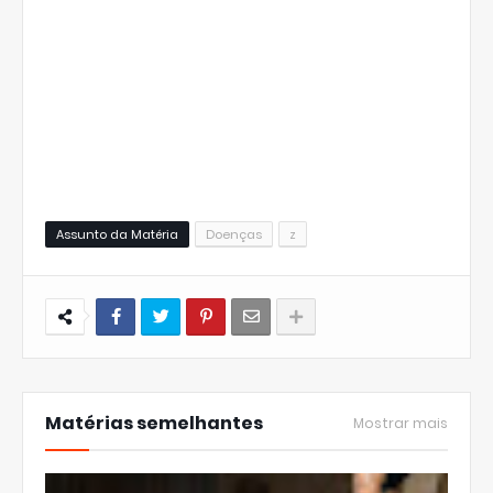
Assunto da Matéria
Doenças
z
Matérias semelhantes
Mostrar mais