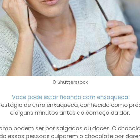
© Shutterstock
Você pode estar ficando com enxaqueca
estágio de uma enxaqueca, conhecido como pródr
e alguns minutos antes do começo da dor.
romo podem ser por salgados ou doces. O choco
o essas pessoas culparem o chocolate por darem 