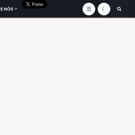
E NÓS
☰