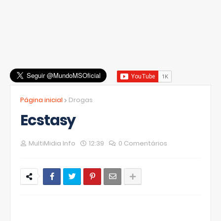
Página inicial
Drogas
Ecstasy
MultiMidia Info
12:39
0 Comentários