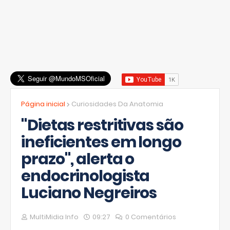
Página inicial
Curiosidades Da Anatomia
"Dietas restritivas são
ineficientes em longo
prazo", alerta o
endocrinologista
Luciano Negreiros
MultiMidia Info
09:27
0 Comentários