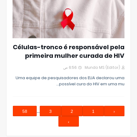
Células-tronco é responsável pela
primeira mulher curada de HIV
6:56 ص
Mundo MS (Editor)
Uma equipe de pesquisadores dos EUA declarou uma
possível cura do HIV em uma mu…
…
58
3
2
1
‹
›