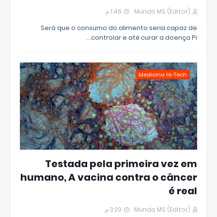
1:46 م
Mundo MS (Editor)
Será que o consumo do alimento seria capaz de
controlar e até curar a doença Pi…
Medicina Hi-Tech
Testada pela primeira vez em
humano, A vacina contra o câncer
é real
3:29 م
Mundo MS (Editor)