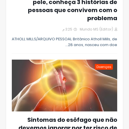
pele, conheça 3 histórias de
pessoas que convivem com o
problema
3:25 م
Mundo MS (Editor)
ATHOLL MILLS/ARQUIVO PESSOAL Britânico Atholl Mills, de
28 anos, nasceu com doe…
Doenças
Sintomas do esôfago que não
devemos ignorar por ter risco de