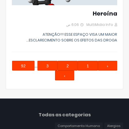
Heroína
6:06 ص
MultiMidia Info
ATENÇÃO!!! ESSE ESPAÇO VISA UM MAIOR
ESCLARECIMENTO SOBRE OS EFEITOS DAS DROGA…
…
92
3
2
1
‹
›
Todas as categorias
Comportamento Humano
Alergias