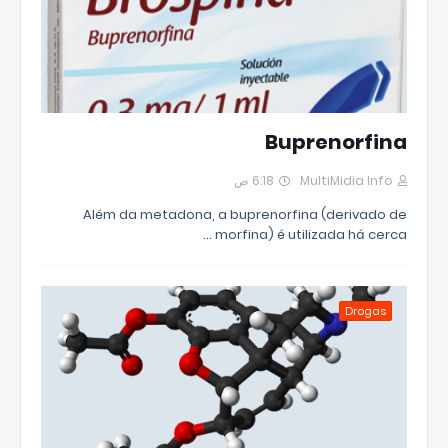
Buprenorfina
6:18 ص
MultiMidia Info
Além da metadona, a buprenorfina (derivado de
morfina) é utilizada há cerca …
Drogas