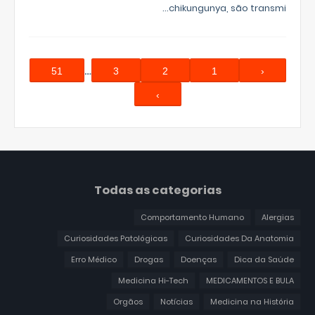
chikungunya, são transmi…
…
51
3
2
1
‹
›
Todas as categorias
Comportamento Humano
Alergias
Curiosidades Patológicas
Curiosidades Da Anatomia
Erro Médico
Drogas
Doenças
Dica da Saúde
Medicina Hi-Tech
MEDICAMENTOS E BULA
Orgãos
Notícias
Medicina na História