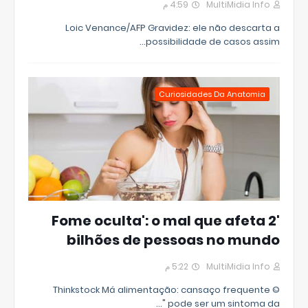
4:59 م
MultiMidia Info
Loic Venance/AFP Gravidez: ele não descarta a
possibilidade de casos assim…
Curiosidades Da Anatomia
'Fome oculta': o mal que afeta 2
bilhões de pessoas no mundo
5:22 م
MultiMidia Info
© Thinkstock Má alimentação: cansaço frequente
pode ser um sintoma da "…