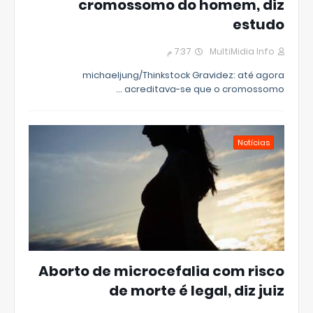
cromossomo do homem, diz
estudo
7:37 م
MultiMidia Info
michaeljung/Thinkstock Gravidez: até agora
acreditava-se que o cromossomo …
Notícias
Aborto de microcefalia com risco
de morte é legal, diz juiz