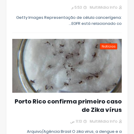
5:53 م
MultiMidia Info
Getty Images Representação de célula cancerígena:
EGFR está relacionado co…
Notícias
Porto Rico confirma primeiro caso
de Zika vírus
11:13 ص
MultiMidia Info
Arquivo/Agência Brasil O zika virus, a dengue e a