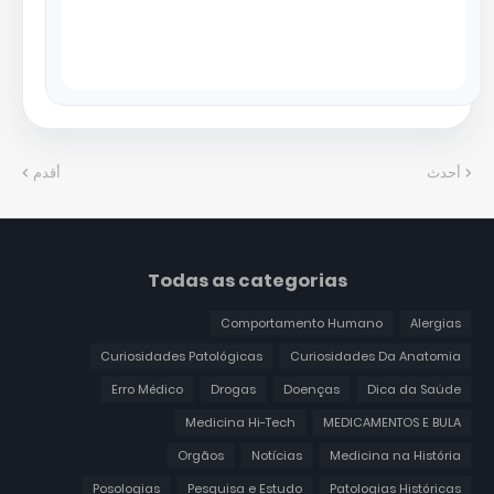
أحدث
أقدم
Todas as categorias
Comportamento Humano
Alergias
Curiosidades Patológicas
Curiosidades Da Anatomia
Erro Médico
Drogas
Doenças
Dica da Saúde
Medicina Hi-Tech
MEDICAMENTOS E BULA
Orgãos
Notícias
Medicina na História
Posologias
Pesquisa e Estudo
Patologias Históricas