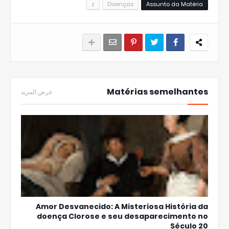
z
Doenças
Assunto da Matéria
Matérias semelhantes
عرض المزيد
Amor Desvanecido: A Misteriosa História da
doença Clorose e seu desaparecimento no
Século 20