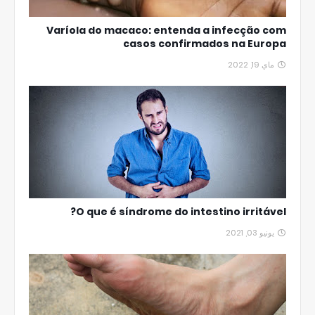
Varíola do macaco: entenda a infecção com
casos confirmados na Europa
ماي 19, 2022
O que é síndrome do intestino irritável?
يونيو 03, 2021